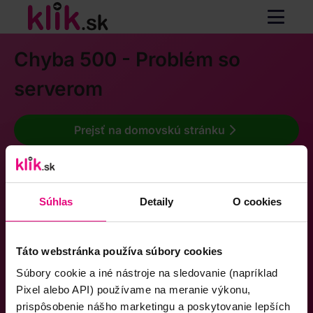
Chyba 500 - Problém so
serverom
Prejsť na domovskú stránku
Súhlas
Detaily
O cookies
Táto webstránka používa súbory cookies
Súbory cookie a iné nástroje na sledovanie (napríklad
Pixel alebo API) používame na meranie výkonu,
prispôsobenie nášho marketingu a poskytovanie lepších