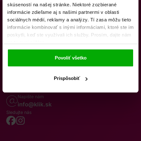
skúseností na našej stránke. Niektoré zozbierané
informácie zdieľame aj s našimi partnermi v oblasti
sociálnych médií, reklamy a analýzy. Tí zasa môžu tieto
informácie kombinovať s inými informáciami, ktoré ste im
poskytli, keď ste využívali ich služby. Prosím, dajte nám
na to svoj súhlas.
O nás
Kontakty
K stiahnutiu
Obchodné podmienky
Povoliť všetko
Osobné údaje
Odstúpenie od zmluvy
Oznámenie o cezhraničnej fúzii
Reklamačný poriadok
Whistleblowing
Prispôsobiť
Volajte po–pia 8–19
0850 777 770
Napište nám
info@klik.sk
Sledujte nás