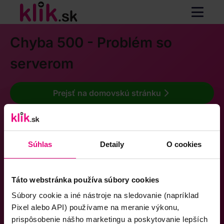
Chyba 500 - Problém so
serverom
Prejsť na domovskú stránku
Súhlas
Detaily
O cookies
Táto webstránka používa súbory cookies
Súbory cookie a iné nástroje na sledovanie (napríklad
Pixel alebo API) používame na meranie výkonu,
prispôsobenie nášho marketingu a poskytovanie lepších