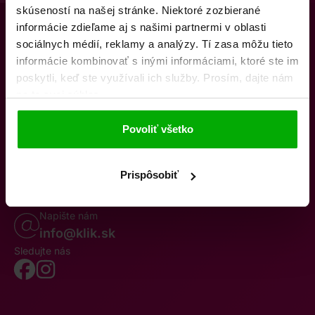
skúseností na našej stránke. Niektoré zozbierané
informácie zdieľame aj s našimi partnermi v oblasti
sociálnych médií, reklamy a analýzy. Tí zasa môžu tieto
informácie kombinovať s inými informáciami, ktoré ste im
poskytli, keď ste využívali ich služby. Prosím, dajte nám
na to svoj súhlas.
O nás
Kontakty
K stiahnutiu
Obchodné podmienky
Povoliť všetko
Osobné údaje
Odstúpenie od zmluvy
Oznámenie o cezhraničnej fúzii
Reklamačný poriadok
Whistleblowing
Prispôsobiť
Volajte po–pia 8–19
0850 777 770
Napište nám
info@klik.sk
Sledujte nás