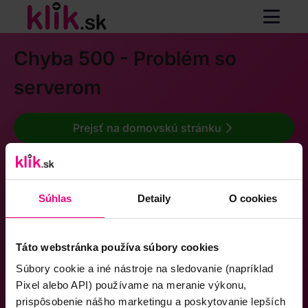
Chyba 500 - Problém so
serverom
Prejsť na domovskú stránku
Súhlas
Detaily
O cookies
Táto webstránka používa súbory cookies
Súbory cookie a iné nástroje na sledovanie (napríklad
Pixel alebo API) používame na meranie výkonu,
prispôsobenie nášho marketingu a poskytovanie lepších