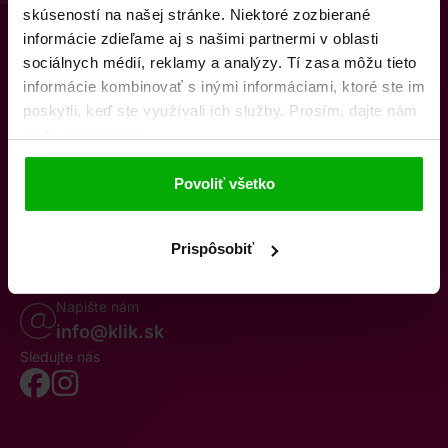
skúseností na našej stránke. Niektoré zozbierané
informácie zdieľame aj s našimi partnermi v oblasti
sociálnych médií, reklamy a analýzy. Tí zasa môžu tieto
informácie kombinovať s inými informáciami, ktoré ste im
poskytli, keď ste využívali ich služby. Prosím, dajte nám
na to svoj súhlas.
O nás
Kontakty
K stiahnutiu
Obchodné podmienky
Povoliť všetko
Osobné údaje
Odstúpenie od zmluvy
Oznámenie o cezhraničnej fúzii
Reklamačný poriadok
Whistleblowing
Prispôsobiť
Volajte po–pia 8–19
0850 777 770
Napište nám
info@klik.sk
Sledujte nás