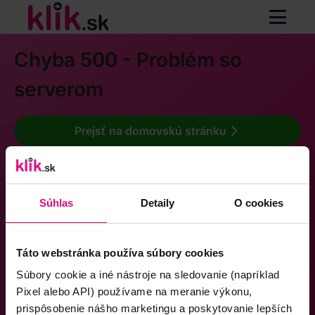
Chyba 500 - Problém so
serverom
Prejsť na domovskú stránku
Súhlas
Detaily
O cookies
Táto webstránka používa súbory cookies
Súbory cookie a iné nástroje na sledovanie (napríklad
Pixel alebo API) používame na meranie výkonu,
prispôsobenie nášho marketingu a poskytovanie lepších