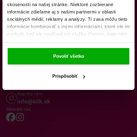
skúseností na našej stránke. Niektoré zozbierané
informácie zdieľame aj s našimi partnermi v oblasti
sociálnych médií, reklamy a analýzy. Tí zasa môžu tieto
informácie kombinovať s inými informáciami, ktoré ste im
poskytli, keď ste využívali ich služby. Prosím, dajte nám
na to svoj súhlas.
O nás
Kontakty
K stiahnutiu
Obchodné podmienky
Povoliť všetko
Osobné údaje
Odstúpenie od zmluvy
Oznámenie o cezhraničnej fúzii
Reklamačný poriadok
Whistleblowing
Prispôsobiť
Volajte po–pia 8–19
0850 777 770
Napište nám
info@klik.sk
Sledujte nás