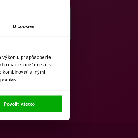
O cookies
e výkonu, prispôsobenie
nformácie zdieľame aj s
ie kombinovať s inými
j súhlas.
Povoliť všetko