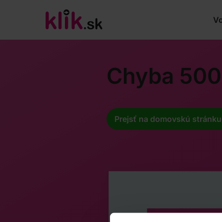
Vo
Chyba 500
Prejsť na domovskú stránku