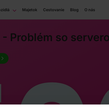
zidlá
Majetok
Cestovanie
Blog
O nás
 - Problém so server