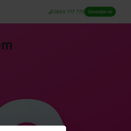
0850 777 770
Zavolajte mi
om