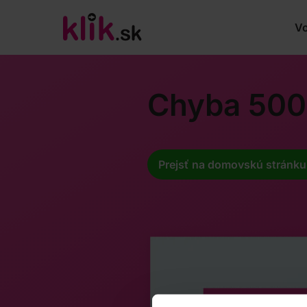
Vo
Chyba 500
Prejsť na domovskú stránku