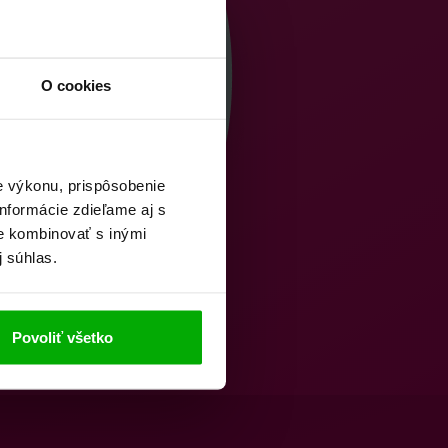
O cookies
e výkonu, prispôsobenie
nformácie zdieľame aj s
ie kombinovať s inými
j súhlas.
Povoliť všetko