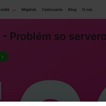
zidlá
Majetok
Cestovanie
Blog
O nás
 - Problém so server