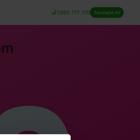
0850 777 770
Zavolajte mi
om