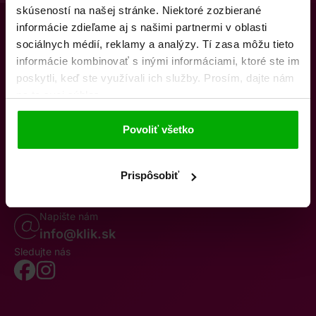
skúseností na našej stránke. Niektoré zozbierané
informácie zdieľame aj s našimi partnermi v oblasti
sociálnych médií, reklamy a analýzy. Tí zasa môžu tieto
informácie kombinovať s inými informáciami, ktoré ste im
poskytli, keď ste využívali ich služby. Prosím, dajte nám
na to svoj súhlas.
O nás
Kontakty
K stiahnutiu
Obchodné podmienky
Povoliť všetko
Osobné údaje
Odstúpenie od zmluvy
Oznámenie o cezhraničnej fúzii
Reklamačný poriadok
Whistleblowing
Prispôsobiť
Volajte po–pia 8–19
0850 777 770
Napište nám
info@klik.sk
Sledujte nás