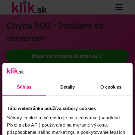
Chyba 500 - Problém so
serverom
Prejsť na domovskú stránku
Súhlas
Detaily
O cookies
Táto webstránka používa súbory cookies
Súbory cookie a iné nástroje na sledovanie (napríklad
Pixel alebo API) používame na meranie výkonu,
prispôsobenie nášho marketingu a poskytovanie lepších