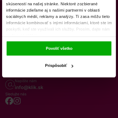
skúseností na našej stránke. Niektoré zozbierané
informácie zdieľame aj s našimi partnermi v oblasti
sociálnych médií, reklamy a analýzy. Tí zasa môžu tieto
informácie kombinovať s inými informáciami, ktoré ste im
poskytli, keď ste využívali ich služby. Prosím, dajte nám
na to svoj súhlas.
O nás
Kontakty
K stiahnutiu
Obchodné podmienky
Povoliť všetko
Osobné údaje
Odstúpenie od zmluvy
Oznámenie o cezhraničnej fúzii
Reklamačný poriadok
Whistleblowing
Prispôsobiť
Volajte po–pia 8–19
0850 777 770
Napište nám
info@klik.sk
Sledujte nás