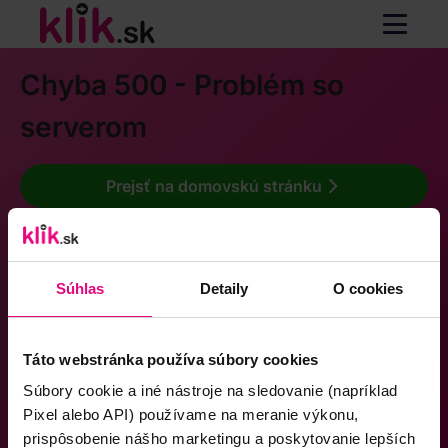
Chyba 500 - Problém so
serverom
Prejsť na domovskú stránku
Súhlas
Detaily
O cookies
Táto webstránka používa súbory cookies
Súbory cookie a iné nástroje na sledovanie (napríklad
Pixel alebo API) používame na meranie výkonu,
prispôsobenie nášho marketingu a poskytovanie lepších