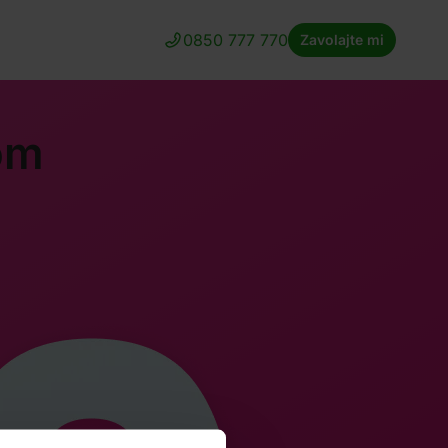
0850 777 770
Zavolajte mi
om