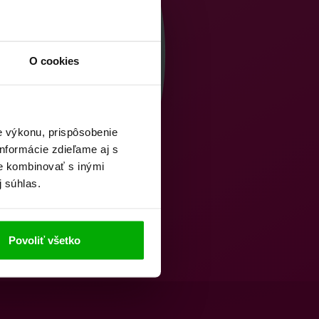
O cookies
e výkonu, prispôsobenie
nformácie zdieľame aj s
ie kombinovať s inými
j súhlas.
Povoliť všetko