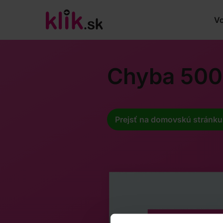
Vo
Chyba 500
Prejsť na domovskú stránku