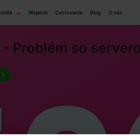
zidlá
Majetok
Cestovanie
Blog
O nás
 - Problém so server