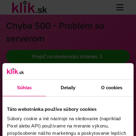
Chyba 500 - Problém so
serverom
Prejsť na domovskú stránku
Súhlas
Detaily
O cookies
Táto webstránka používa súbory cookies
Súbory cookie a iné nástroje na sledovanie (napríklad
Pixel alebo API) používame na meranie výkonu,
prispôsobenie nášho marketingu a poskytovanie lepších