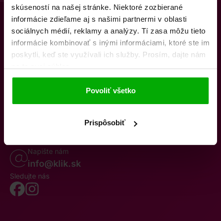
skúseností na našej stránke. Niektoré zozbierané
informácie zdieľame aj s našimi partnermi v oblasti
sociálnych médií, reklamy a analýzy. Tí zasa môžu tieto
informácie kombinovať s inými informáciami, ktoré ste im
poskytli, keď ste využívali ich služby. Prosím, dajte nám
na to svoj súhlas.
O nás
Kontakty
K stiahnutiu
Obchodné podmienky
Povoliť všetko
Osobné údaje
Odstúpenie od zmluvy
Oznámenie o cezhraničnej fúzii
Reklamačný poriadok
Whistleblowing
Prispôsobiť
Volajte po–pia 8–19
0850 777 770
Napište nám
info@klik.sk
Sledujte nás