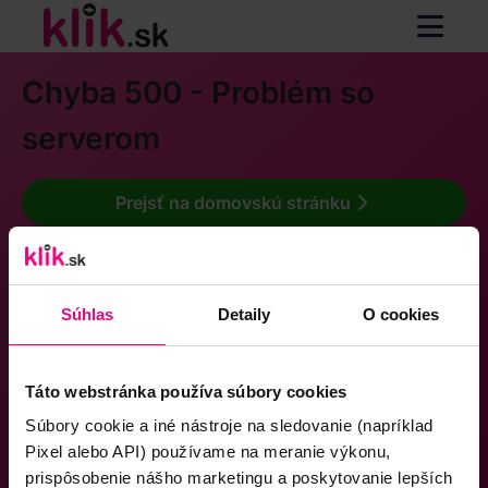
Chyba 500 - Problém so
serverom
Prejsť na domovskú stránku
Súhlas
Detaily
O cookies
Táto webstránka používa súbory cookies
Súbory cookie a iné nástroje na sledovanie (napríklad
Pixel alebo API) používame na meranie výkonu,
prispôsobenie nášho marketingu a poskytovanie lepších