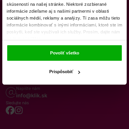
skúseností na našej stránke. Niektoré zozbierané
informácie zdieľame aj s našimi partnermi v oblasti
sociálnych médií, reklamy a analýzy. Tí zasa môžu tieto
informácie kombinovať s inými informáciami, ktoré ste im
poskytli, keď ste využívali ich služby. Prosím, dajte nám
na to svoj súhlas.
O nás
Kontakty
K stiahnutiu
Obchodné podmienky
Povoliť všetko
Osobné údaje
Odstúpenie od zmluvy
Oznámenie o cezhraničnej fúzii
Reklamačný poriadok
Whistleblowing
Prispôsobiť
Volajte po–pia 8–19
0850 777 770
Napište nám
info@klik.sk
Sledujte nás