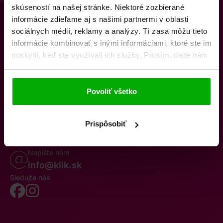
skúseností na našej stránke. Niektoré zozbierané
informácie zdieľame aj s našimi partnermi v oblasti
sociálnych médií, reklamy a analýzy. Tí zasa môžu tieto
informácie kombinovať s inými informáciami, ktoré ste im
poskytli, keď ste využívali ich služby. Prosím, dajte nám
na to svoj súhlas.
O nás
Kontakty
K stiahnutiu
Obchodné podmienky
Povoliť všetko
Osobné údaje
Odstúpenie od zmluvy
Oznámenie o cezhraničnej fúzii
Reklamačný poriadok
Whistleblowing
Prispôsobiť
Volajte po–pia 8–19
0850 777 770
Napište nám
info@klik.sk
Sledujte nás