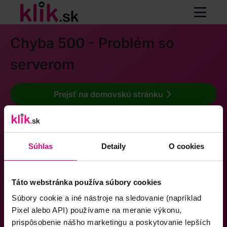
Chyba 500 - Problém so
serverom
Prejsť na domovskú stránku
Súhlas
Detaily
O cookies
Táto webstránka používa súbory cookies
Súbory cookie a iné nástroje na sledovanie (napríklad
Pixel alebo API) používame na meranie výkonu,
prispôsobenie nášho marketingu a poskytovanie lepších