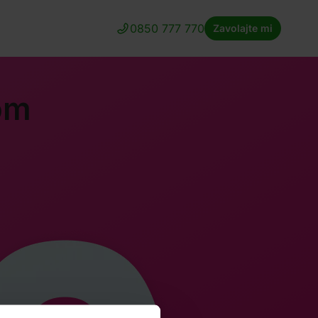
0850 777 770
Zavolajte mi
om