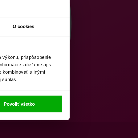
O cookies
e výkonu, prispôsobenie
nformácie zdieľame aj s
ie kombinovať s inými
j súhlas.
Povoliť všetko