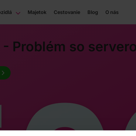
zidlá
Majetok
Cestovanie
Blog
O nás
 - Problém so server