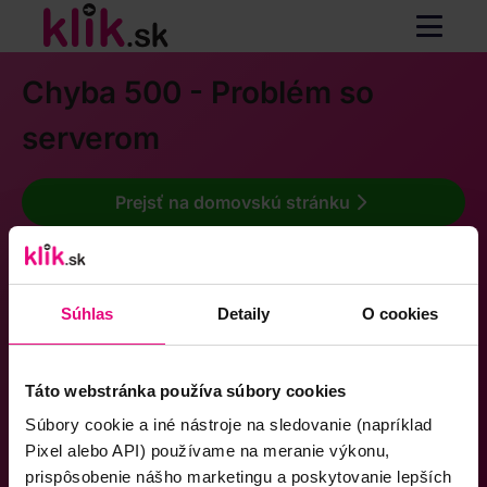
Chyba 500 - Problém so
serverom
Prejsť na domovskú stránku
Súhlas
Detaily
O cookies
Táto webstránka používa súbory cookies
Súbory cookie a iné nástroje na sledovanie (napríklad
Pixel alebo API) používame na meranie výkonu,
prispôsobenie nášho marketingu a poskytovanie lepších