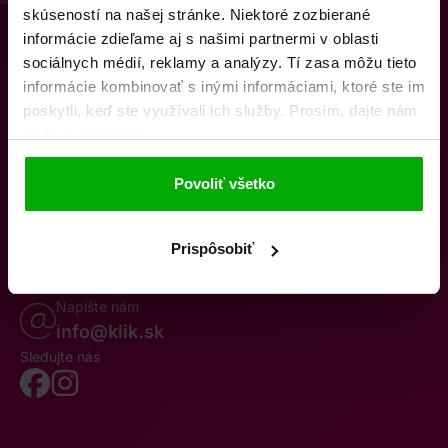
skúseností na našej stránke. Niektoré zozbierané
informácie zdieľame aj s našimi partnermi v oblasti
sociálnych médií, reklamy a analýzy. Tí zasa môžu tieto
informácie kombinovať s inými informáciami, ktoré ste im
poskytli, keď ste využívali ich služby. Prosím, dajte nám
na to svoj súhlas.
O nás
Kontakty
K stiahnutiu
Obchodné podmienky
Povoliť všetko
Osobné údaje
Odstúpenie od zmluvy
Oznámenie o cezhraničnej fúzii
Reklamačný poriadok
Whistleblowing
Prispôsobiť
Volajte po–pia 8–19
0850 777 770
Napište nám
info@klik.sk
Sledujte nás