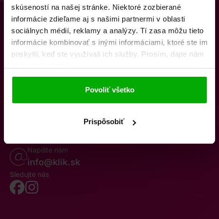
skúseností na našej stránke. Niektoré zozbierané
informácie zdieľame aj s našimi partnermi v oblasti
sociálnych médií, reklamy a analýzy. Tí zasa môžu tieto
informácie kombinovať s inými informáciami, ktoré ste im
poskytli, keď ste využívali ich služby. Prosím, dajte nám
na to svoj súhlas.
O nás
Kontakty
K stiahnutiu
Obchodné podmienky
Povoliť všetko
Osobné údaje
Odstúpenie od zmluvy
Oznámenie o cezhraničnej fúzii
Reklamačný poriadok
Whistleblowing
Prispôsobiť
Volajte po–pia 8–19
0850 777 770
Napište nám
info@klik.sk
Sledujte nás