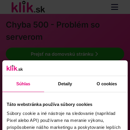
Chyba 500 - Problém so
serverom
Prejsť na domovskú stránku
Súhlas
Detaily
O cookies
Táto webstránka používa súbory cookies
Súbory cookie a iné nástroje na sledovanie (napríklad
Pixel alebo API) používame na meranie výkonu,
prispôsobenie nášho marketingu a poskytovanie lepších