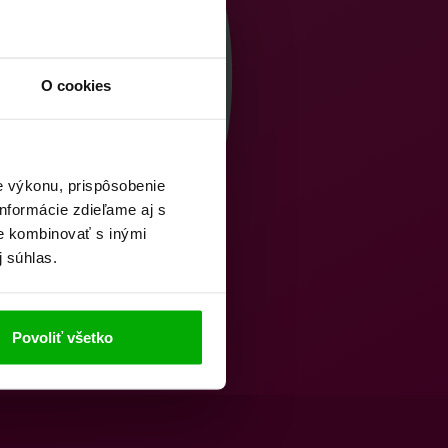
O cookies
e výkonu, prispôsobenie
nformácie zdieľame aj s
ie kombinovať s inými
j súhlas.
Povoliť všetko