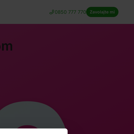
0850 777 770
Zavolajte mi
om