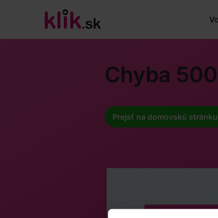
Vo
Chyba 500
Prejsť na domovskú stránku