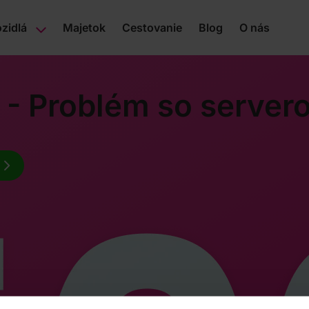
zidlá
Majetok
Cestovanie
Blog
O nás
 - Problém so server