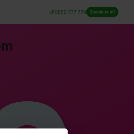
0850 777 770
Zavolajte mi
om