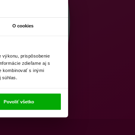
O cookies
e výkonu, prispôsobenie
nformácie zdieľame aj s
ie kombinovať s inými
j súhlas.
Povoliť všetko