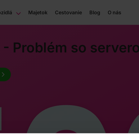
zidlá
Majetok
Cestovanie
Blog
O nás
 - Problém so server