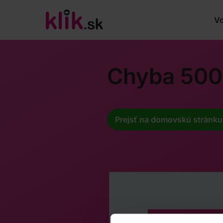
Vo
Chyba 500
Prejsť na domovskú stránku