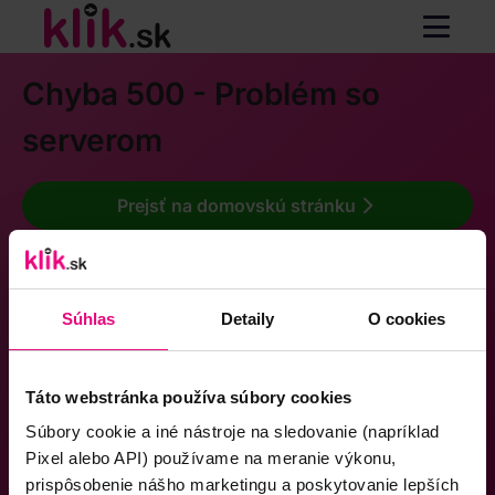
Chyba 500 - Problém so
serverom
Prejsť na domovskú stránku
Súhlas
Detaily
O cookies
Táto webstránka používa súbory cookies
Súbory cookie a iné nástroje na sledovanie (napríklad
Pixel alebo API) používame na meranie výkonu,
prispôsobenie nášho marketingu a poskytovanie lepších