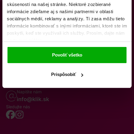
skúseností na našej stránke. Niektoré zozbierané
informácie zdieľame aj s našimi partnermi v oblasti
sociálnych médií, reklamy a analýzy. Tí zasa môžu tieto
informácie kombinovať s inými informáciami, ktoré ste im
poskytli, keď ste využívali ich služby. Prosím, dajte nám
na to svoj súhlas.
O nás
Kontakty
K stiahnutiu
Obchodné podmienky
Povoliť všetko
Osobné údaje
Odstúpenie od zmluvy
Oznámenie o cezhraničnej fúzii
Reklamačný poriadok
Whistleblowing
Prispôsobiť
Volajte po–pia 8–19
0850 777 770
Napište nám
info@klik.sk
Sledujte nás