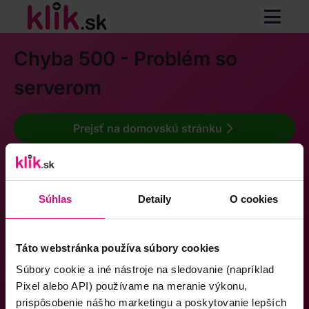
Chyba 500 - Problém so
serverom
Prejsť na domovskú stránku
Súhlas
Detaily
O cookies
Táto webstránka používa súbory cookies
Súbory cookie a iné nástroje na sledovanie (napríklad
Pixel alebo API) používame na meranie výkonu,
prispôsobenie nášho marketingu a poskytovanie lepších