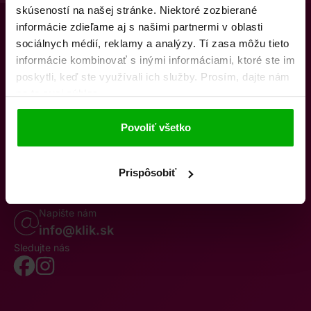
skúseností na našej stránke. Niektoré zozbierané
informácie zdieľame aj s našimi partnermi v oblasti
sociálnych médií, reklamy a analýzy. Tí zasa môžu tieto
informácie kombinovať s inými informáciami, ktoré ste im
poskytli, keď ste využívali ich služby. Prosím, dajte nám
na to svoj súhlas.
O nás
Kontakty
K stiahnutiu
Obchodné podmienky
Povoliť všetko
Osobné údaje
Odstúpenie od zmluvy
Oznámenie o cezhraničnej fúzii
Reklamačný poriadok
Whistleblowing
Prispôsobiť
Volajte po–pia 8–19
0850 777 770
Napište nám
info@klik.sk
Sledujte nás