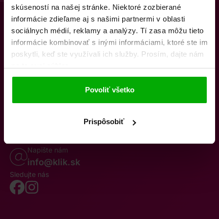
skúseností na našej stránke. Niektoré zozbierané
informácie zdieľame aj s našimi partnermi v oblasti
sociálnych médií, reklamy a analýzy. Tí zasa môžu tieto
informácie kombinovať s inými informáciami, ktoré ste im
poskytli, keď ste využívali ich služby. Prosím, dajte nám
na to svoj súhlas.
O nás
Kontakty
K stiahnutiu
Obchodné podmienky
Povoliť všetko
Osobné údaje
Odstúpenie od zmluvy
Oznámenie o cezhraničnej fúzii
Reklamačný poriadok
Whistleblowing
Prispôsobiť
Volajte po–pia 8–19
0850 777 770
Napište nám
info@klik.sk
Sledujte nás