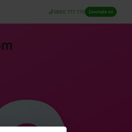
0850 777 770
Zavolajte mi
om