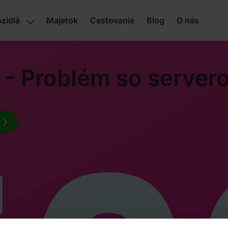
zidlá
Majetok
Cestovanie
Blog
O nás
 - Problém so server