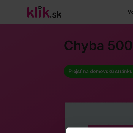
Vo
Chyba 500
Prejsť na domovskú stránku