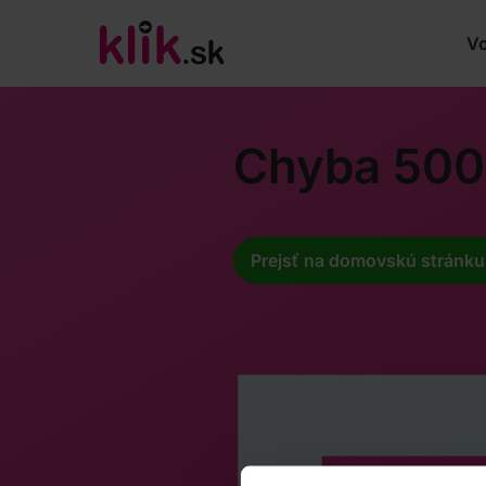
Vo
Chyba 500
Prejsť na domovskú stránku