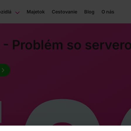
zidlá
Majetok
Cestovanie
Blog
O nás
 - Problém so server