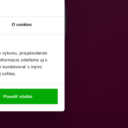
O cookies
e výkonu, prispôsobenie
nformácie zdieľame aj s
ie kombinovať s inými
j súhlas.
Povoliť všetko