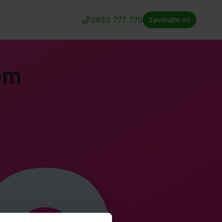
0850 777 770
Zavolajte mi
om