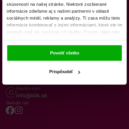
skúseností na našej stránke. Niektoré zozbierané
informácie zdieľame aj s našimi partnermi v oblasti
sociálnych médií, reklamy a analýzy. Tí zasa môžu tieto
informácie kombinovať s inými informáciami, ktoré ste im
poskytli, keď ste využívali ich služby. Prosím, dajte nám
na to svoj súhlas.
O nás
Kontakty
K stiahnutiu
Obchodné podmienky
Povoliť všetko
Osobné údaje
Odstúpenie od zmluvy
Oznámenie o cezhraničnej fúzii
Reklamačný poriadok
Whistleblowing
Prispôsobiť
Volajte po–pia 8–19
0850 777 770
Napište nám
info@klik.sk
Sledujte nás