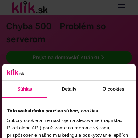
Chyba 500 - Problém so
serverom
Prejsť na domovskú stránku
Súhlas
Detaily
O cookies
Táto webstránka používa súbory cookies
Súbory cookie a iné nástroje na sledovanie (napríklad
Pixel alebo API) používame na meranie výkonu,
prispôsobenie nášho marketingu a poskytovanie lepších