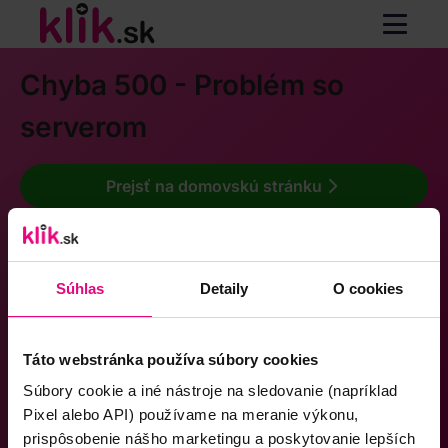
Chyba 500 - Problém so
serverom
Prejsť na domovskú stránku
Súhlas
Detaily
O cookies
Táto webstránka používa súbory cookies
Súbory cookie a iné nástroje na sledovanie (napríklad
Pixel alebo API) používame na meranie výkonu,
prispôsobenie nášho marketingu a poskytovanie lepších