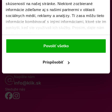
skúseností na našej stránke. Niektoré zozbierané
informácie zdieľame aj s našimi partnermi v oblasti
sociálnych médií, reklamy a analýzy. Tí zasa môžu tieto
informácie kombinovať s inými informáciami, ktoré ste im
poskytli, keď ste využívali ich služby. Prosím, dajte nám
na to svoj súhlas.
O nás
Kontakty
K stiahnutiu
Obchodné podmienky
Povoliť všetko
Osobné údaje
Odstúpenie od zmluvy
Oznámenie o cezhraničnej fúzii
Reklamačný poriadok
Whistleblowing
Prispôsobiť
Volajte po–pia 8–19
0850 777 770
Napište nám
info@klik.sk
Sledujte nás