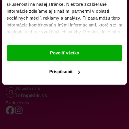
skúseností na našej stránke. Niektoré zozbierané
informácie zdieľame aj s našimi partnermi v oblasti
sociálnych médií, reklamy a analýzy. Tí zasa môžu tieto
informácie kombinovať s inými informáciami, ktoré ste im
poskytli, keď ste využívali ich služby. Prosím, dajte nám
na to svoj súhlas.
O nás
Kontakty
K stiahnutiu
Obchodné podmienky
Povoliť všetko
Osobné údaje
Odstúpenie od zmluvy
Oznámenie o cezhraničnej fúzii
Reklamačný poriadok
Whistleblowing
Prispôsobiť
Volajte po–pia 8–19
0850 777 770
Napište nám
info@klik.sk
Sledujte nás