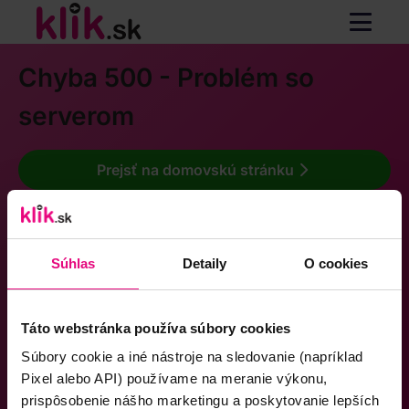
Chyba 500 - Problém so
serverom
Prejsť na domovskú stránku
Súhlas
Detaily
O cookies
Táto webstránka používa súbory cookies
Súbory cookie a iné nástroje na sledovanie (napríklad
Pixel alebo API) používame na meranie výkonu,
prispôsobenie nášho marketingu a poskytovanie lepších