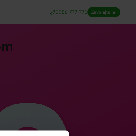
0850 777 770
Zavolajte mi
om