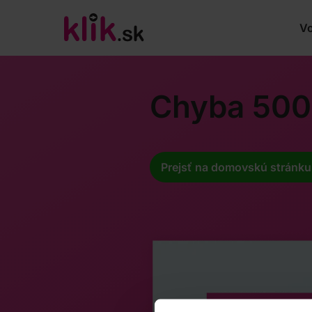
Vo
Chyba 500
Prejsť na domovskú stránku