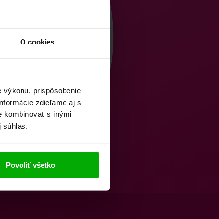
O cookies
e výkonu, prispôsobenie
nformácie zdieľame aj s
ie kombinovať s inými
j súhlas.
Povoliť všetko