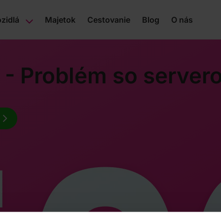
zidlá
Majetok
Cestovanie
Blog
O nás
 - Problém so server