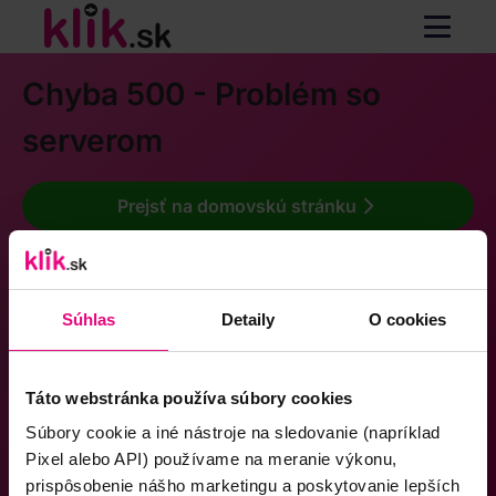
Chyba 500 - Problém so
serverom
Prejsť na domovskú stránku
Súhlas
Detaily
O cookies
Táto webstránka používa súbory cookies
Súbory cookie a iné nástroje na sledovanie (napríklad
Pixel alebo API) používame na meranie výkonu,
prispôsobenie nášho marketingu a poskytovanie lepších