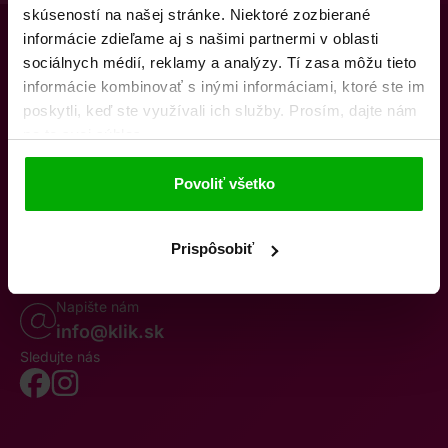
skúseností na našej stránke. Niektoré zozbierané
informácie zdieľame aj s našimi partnermi v oblasti
sociálnych médií, reklamy a analýzy. Tí zasa môžu tieto
informácie kombinovať s inými informáciami, ktoré ste im
poskytli, keď ste využívali ich služby. Prosím, dajte nám
na to svoj súhlas.
O nás
Kontakty
K stiahnutiu
Obchodné podmienky
Povoliť všetko
Osobné údaje
Odstúpenie od zmluvy
Oznámenie o cezhraničnej fúzii
Reklamačný poriadok
Whistleblowing
Prispôsobiť
Volajte po–pia 8–19
0850 777 770
Napište nám
info@klik.sk
Sledujte nás