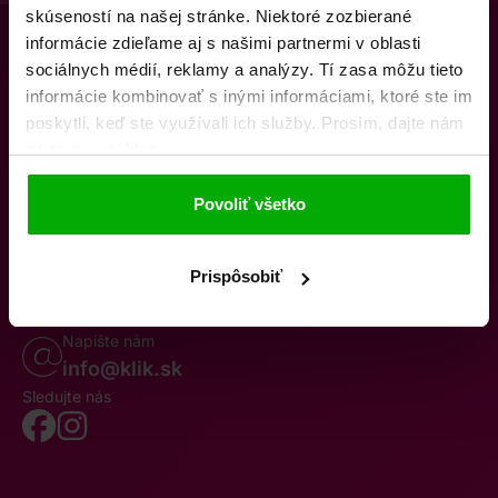
skúseností na našej stránke. Niektoré zozbierané
informácie zdieľame aj s našimi partnermi v oblasti
sociálnych médií, reklamy a analýzy. Tí zasa môžu tieto
informácie kombinovať s inými informáciami, ktoré ste im
poskytli, keď ste využívali ich služby. Prosím, dajte nám
na to svoj súhlas.
O nás
Kontakty
K stiahnutiu
Obchodné podmienky
Povoliť všetko
Osobné údaje
Odstúpenie od zmluvy
Oznámenie o cezhraničnej fúzii
Reklamačný poriadok
Whistleblowing
Prispôsobiť
Volajte po–pia 8–19
0850 777 770
Napište nám
info@klik.sk
Sledujte nás