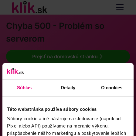
Chyba 500 - Problém so
serverom
Prejsť na domovskú stránku
Súhlas
Detaily
O cookies
Táto webstránka používa súbory cookies
Súbory cookie a iné nástroje na sledovanie (napríklad
Pixel alebo API) používame na meranie výkonu,
prispôsobenie nášho marketingu a poskytovanie lepších